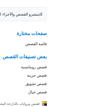
كايتنشرو القصص والأجزاء ك
صفحات مختارة
قائمة القصص
بعض تصنيفات القصص
قصص
رومانسية
قصص
حزينة
قصص
تشويق
قصص
خيال
قصص وروايات بالدارجة المغر