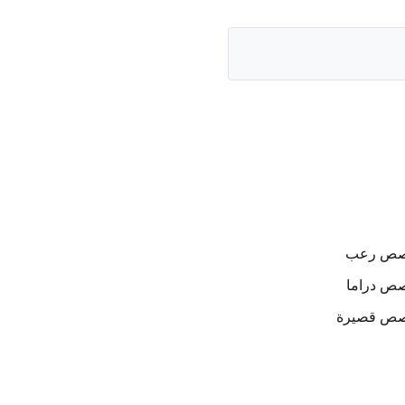
صص
رعب
صص
دراما
صص
قصيرة