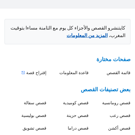
كايتنشرو القصص والأجزاء كل يوم مع الثامنة مساءا بتوقيت
المغرب،
المزيد من المعلومات
صفحات مختارة
قائمة القصص
قاعدة المعلومات
إقتراح قصة
بعض تصنيفات القصص
قصص
رومانسية
قصص
كوميدية
قصص
سفالة
قصص
رعب
قصص
حزينة
قصص
بوليسية
قصص
أكشن
قصص
دراما
قصص
تشويق