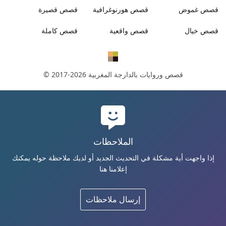
قصص
غموض
قصص
هورنوغرافية
قصص
قصيرة
قصص
خيال
قصص
واقعية
قصص
كاملة
قصص وروايات بالدارجة المغربية
© 2017-2026
الملاحظات
إذا واجهت أية مشكلة في التحديث الجديد أو لديك ملاحظة حوله يمكنك
إعلامنا هنا
إرسال ملاحظات